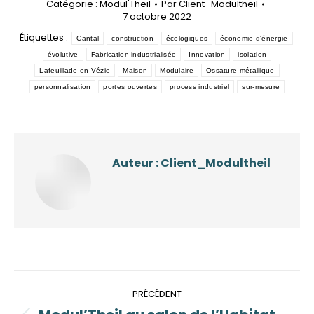
Catégorie :
Modul'Theil
Par
Client_Modultheil
7 octobre 2022
Étiquettes :
Cantal
construction
écologiques
économie d'énergie
évolutive
Fabrication industrialisée
Innovation
isolation
Lafeuillade-en-Vézie
Maison
Modulaire
Ossature métallique
personnalisation
portes ouvertes
process industriel
sur-mesure
Auteur :
Client_Modultheil
Navigation
PRÉCÉDENT
article