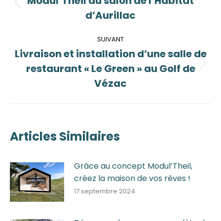
Modul’Theil au salon de l’Habitat
Article
d’Aurillac
précédent
:
SUIVANT
Livraison et installation d’une salle de
restaurant « Le Green » au Golf de
Article
suivant
Vézac
:
Articles Similaires
Grâce au concept Modul’Theil,
créez la maison de vos rêves !
17 septembre 2024