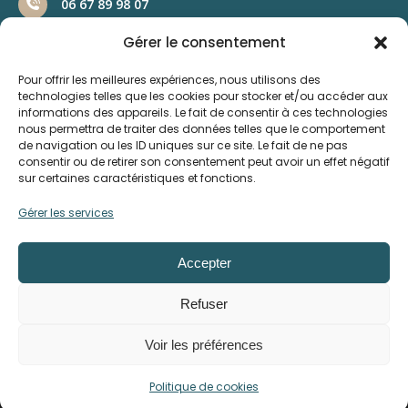
06 67 89 98 07
Gérer le consentement
Pour offrir les meilleures expériences, nous utilisons des
technologies telles que les cookies pour stocker et/ou accéder aux
informations des appareils. Le fait de consentir à ces technologies
nous permettra de traiter des données telles que le comportement
de navigation ou les ID uniques sur ce site. Le fait de ne pas
consentir ou de retirer son consentement peut avoir un effet négatif
sur certaines caractéristiques et fonctions.
Gérer les services
NOS RESEAUX SOCIAUX
Accepter
Facebook
Instagram
LinkedIn
Nous utilisons des cookies pour vous offrir la meilleure
Refuser
expérience sur notre site.
Vous pouvez en savoir plus sur les cookies que nous utilisons ou
Voir les préférences
les désactiver dans
paramètres
.
Copyright © 2025 - Modul'Theil |
Mentions légales et
Accepter
Rejeter
Politique de cookies
obligatoires
| Site réalisé par
Z-INDEX