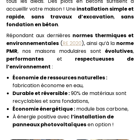
tous les aléas. Des plots en bétons suffisent à
accueillir votre maison ! Une
installation simple et
rapide
,
sans travaux d’excavation
,
sans
fondation en béton
.
Répondant aux dernières
normes thermiques et
environnementales
(
RE 2020
), ainsi qu’à la
norme
PMR
, nos maisons modulaires sont
évolutives
,
performantes
et
respectueuses de
l’environnement
:
Économie de ressources naturelles :
fabrication économe en eau,
Durable et réversible :
90% de matériaux sont
recyclables et sans fondations,
Économie énergétique :
module bas carbone,
À énergie positive avec
l’installation de
panneaux photovoltaïques
en option !